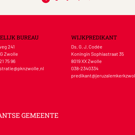
ELIJK BUREAU
WIJKPREDIKANT
eg 241
Ds. G. J. Codée
G Zwolle
Koningin Sophiastraat 35
21 75 96
8019 XX Zwolle
stratie@pknzwolle.nl
038-2340334
predikant@jeruzalemkerkzwol
ANTSE GEMEENTE