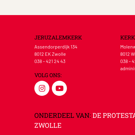
JERUZALEMKERK
KERK
Assendorperdijk 134
Molenw
8012 EK Zwolle
8012 W
038 – 421 24 43
038 – 4
admini
VOLG ONS:
ONDERDEEL VAN:
DE PROTEST
ZWOLLE