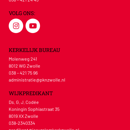
VOLG ONS:
KERKELIJK BUREAU
Molenweg 241
8012 WG Zwolle
038 – 421 75 96
administratie@pknzwolle.nl
WIJKPREDIKANT
Ds. G. J. Codée
Koningin Sophiastraat 35
8019 XX Zwolle
038-2340334
predikant@jeruzalemkerkzwolle.nl