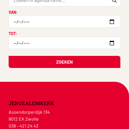
VAN:
TOT:
ZOEKEN
JERUZALEMKERK
Assendorperdijk 134
8012 EK Zwolle
038 – 421 24 43