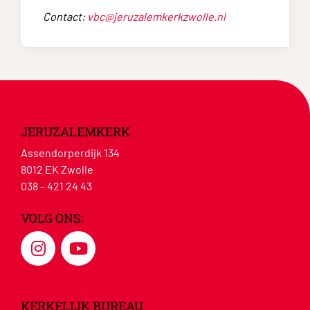
Contact:
vbc@jeruzalemkerkzwolle.nl
JERUZALEMKERK
Assendorperdijk 134
8012 EK Zwolle
038 – 421 24 43
VOLG ONS:
KERKELIJK BUREAU