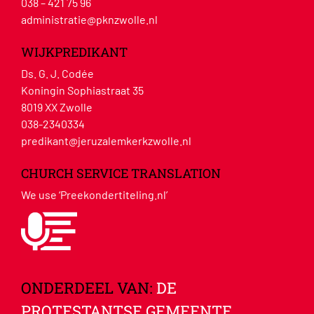
038 – 421 75 96
administratie@pknzwolle.nl
WIJKPREDIKANT
Ds. G. J. Codée
Koningin Sophiastraat 35
8019 XX Zwolle
038-2340334
predikant@jeruzalemkerkzwolle.nl
CHURCH SERVICE TRANSLATION
We use ‘Preekondertiteling.nl’
ONDERDEEL VAN:
DE
PROTESTANTSE GEMEENTE