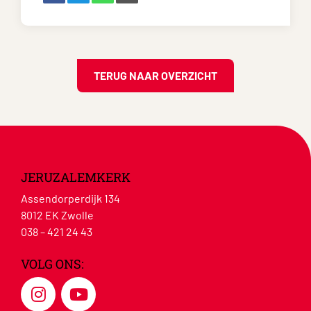
TERUG NAAR OVERZICHT
JERUZALEMKERK
Assendorperdijk 134
8012 EK Zwolle
038 – 421 24 43
VOLG ONS: