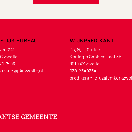
ELIJK BUREAU
WIJKPREDIKANT
eg 241
Ds. G. J. Codée
G Zwolle
Koningin Sophiastraat 35
21 75 96
8019 XX Zwolle
stratie@pknzwolle.nl
038-2340334
predikant@jeruzalemkerkzwol
ANTSE GEMEENTE