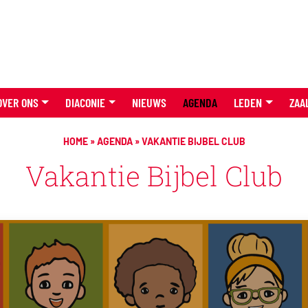
OVER ONS
DIACONIE
NIEUWS
AGENDA
LEDEN
ZAA
HOME
»
AGENDA
»
VAKANTIE BIJBEL CLUB
Vakantie Bijbel Club