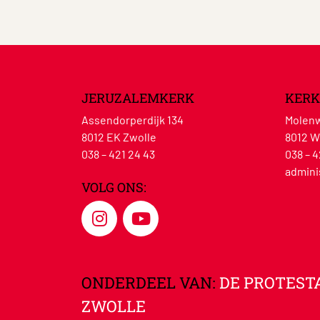
JERUZALEMKERK
KERK
Assendorperdijk 134
Molenw
8012 EK Zwolle
8012 W
038 – 421 24 43
038 – 4
admini
VOLG ONS:
ONDERDEEL VAN:
DE PROTEST
ZWOLLE