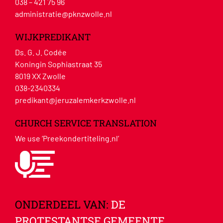
038 – 421 75 96
administratie@pknzwolle.nl
WIJKPREDIKANT
Ds. G. J. Codée
Koningin Sophiastraat 35
8019 XX Zwolle
038-2340334
predikant@jeruzalemkerkzwolle.nl
CHURCH SERVICE TRANSLATION
We use ‘Preekondertiteling.nl’
ONDERDEEL VAN:
DE
PROTESTANTSE GEMEENTE