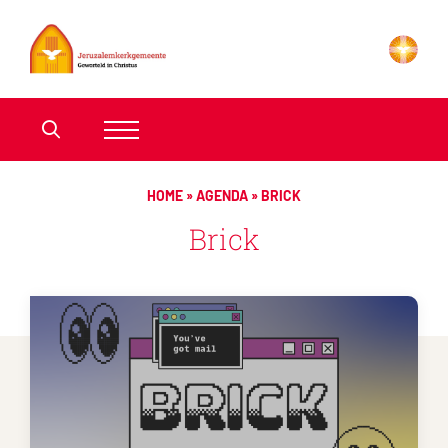
HOME
»
AGENDA
»
BRICK
Brick