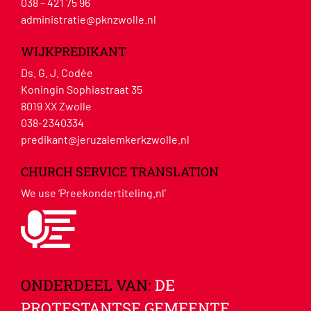
038 – 421 75 96
administratie@pknzwolle.nl
WIJKPREDIKANT
Ds. G. J. Codée
Koningin Sophiastraat 35
8019 XX Zwolle
038-2340334
predikant@jeruzalemkerkzwolle.nl
CHURCH SERVICE TRANSLATION
We use ‘Preekondertiteling.nl’
ONDERDEEL VAN:
DE
PROTESTANTSE GEMEENTE