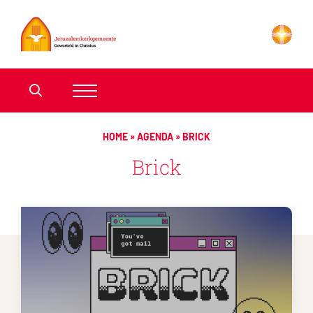
HOME
»
AGENDA
»
BRICK
Brick