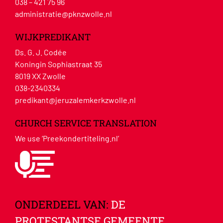
038 – 421 75 96
administratie@pknzwolle.nl
WIJKPREDIKANT
Ds. G. J. Codée
Koningin Sophiastraat 35
8019 XX Zwolle
038-2340334
predikant@jeruzalemkerkzwolle.nl
CHURCH SERVICE TRANSLATION
We use ‘Preekondertiteling.nl’
ONDERDEEL VAN:
DE
PROTESTANTSE GEMEENTE