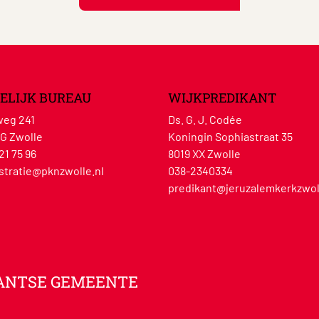
ELIJK BUREAU
WIJKPREDIKANT
eg 241
Ds. G. J. Codée
G Zwolle
Koningin Sophiastraat 35
21 75 96
8019 XX Zwolle
stratie@pknzwolle.nl
038-2340334
predikant@jeruzalemkerkzwol
ANTSE GEMEENTE