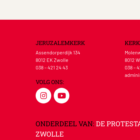
JERUZALEMKERK
KERK
Assendorperdijk 134
Molenw
8012 EK Zwolle
8012 W
038 – 421 24 43
038 – 4
admini
VOLG ONS:
ONDERDEEL VAN:
DE PROTEST
ZWOLLE