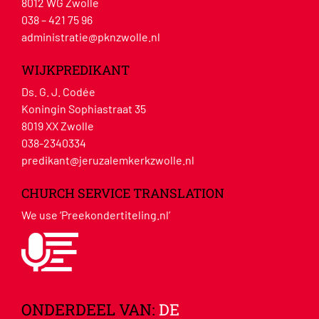
8012 WG Zwolle
038 – 421 75 96
administratie@pknzwolle.nl
WIJKPREDIKANT
Ds. G. J. Codée
Koningin Sophiastraat 35
8019 XX Zwolle
038-2340334
predikant@jeruzalemkerkzwolle.nl
CHURCH SERVICE TRANSLATION
We use ‘Preekondertiteling.nl’
ONDERDEEL VAN:
DE