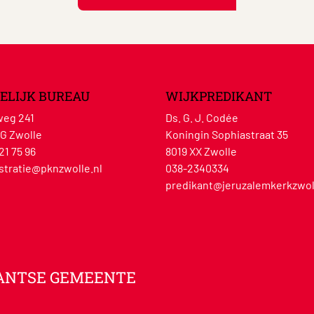
ELIJK BUREAU
WIJKPREDIKANT
eg 241
Ds. G. J. Codée
G Zwolle
Koningin Sophiastraat 35
21 75 96
8019 XX Zwolle
stratie@pknzwolle.nl
038-2340334
predikant@jeruzalemkerkzwol
ANTSE GEMEENTE