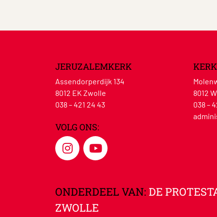
JERUZALEMKERK
KERK
Assendorperdijk 134
Molenw
8012 EK Zwolle
8012 W
038 – 421 24 43
038 – 4
admini
VOLG ONS:
ONDERDEEL VAN:
DE PROTEST
ZWOLLE