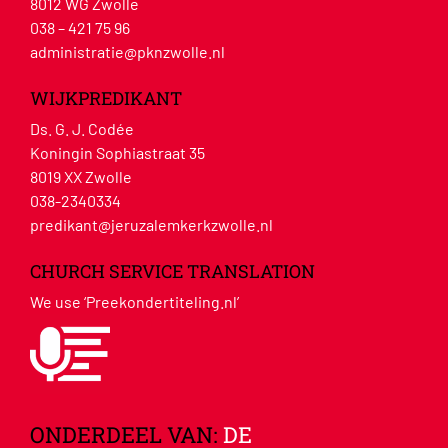
8012 WG Zwolle
038 – 421 75 96
administratie@pknzwolle.nl
WIJKPREDIKANT
Ds. G. J. Codée
Koningin Sophiastraat 35
8019 XX Zwolle
038-2340334
predikant@jeruzalemkerkzwolle.nl
CHURCH SERVICE TRANSLATION
We use ‘Preekondertiteling.nl’
ONDERDEEL VAN:
DE