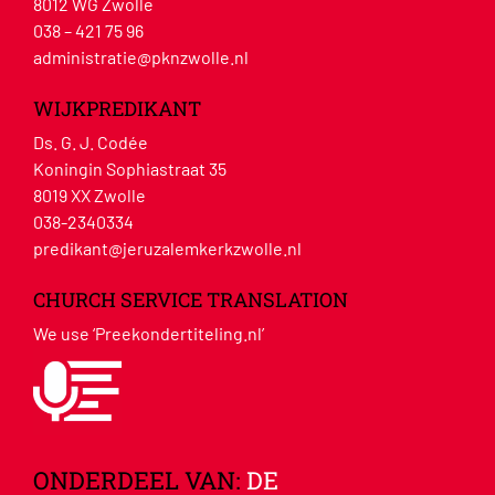
8012 WG Zwolle
038 – 421 75 96
administratie@pknzwolle.nl
WIJKPREDIKANT
Ds. G. J. Codée
Koningin Sophiastraat 35
8019 XX Zwolle
038-2340334
predikant@jeruzalemkerkzwolle.nl
CHURCH SERVICE TRANSLATION
We use ‘Preekondertiteling.nl’
ONDERDEEL VAN:
DE