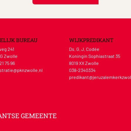
ELIJK BUREAU
WIJKPREDIKANT
eg 241
Ds. G. J. Codée
G Zwolle
Koningin Sophiastraat 35
21 75 96
8019 XX Zwolle
stratie@pknzwolle.nl
038-2340334
predikant@jeruzalemkerkzwol
ANTSE GEMEENTE