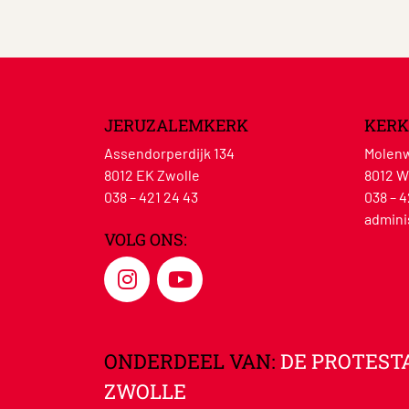
JERUZALEMKERK
KERK
Assendorperdijk 134
Molenw
8012 EK Zwolle
8012 W
038 – 421 24 43
038 – 4
admini
VOLG ONS:
ONDERDEEL VAN:
DE PROTEST
ZWOLLE