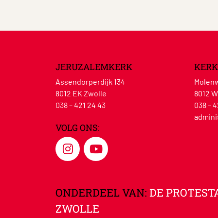
JERUZALEMKERK
KERK
Assendorperdijk 134
Molenw
8012 EK Zwolle
8012 W
038 – 421 24 43
038 – 4
admini
VOLG ONS:
ONDERDEEL VAN:
DE PROTEST
ZWOLLE