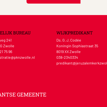
ELIJK BUREAU
WIJKPREDIKANT
eg 241
Ds. G. J. Codée
G Zwolle
Koningin Sophiastraat 35
21 75 96
8019 XX Zwolle
stratie@pknzwolle.nl
038-2340334
predikant@jeruzalemkerkzwol
ANTSE GEMEENTE