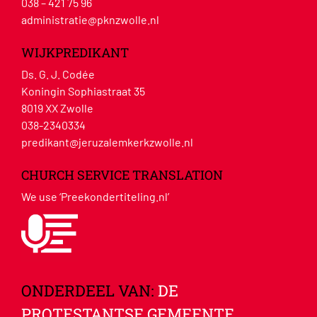
038 – 421 75 96
administratie@pknzwolle.nl
WIJKPREDIKANT
Ds. G. J. Codée
Koningin Sophiastraat 35
8019 XX Zwolle
038-2340334
predikant@jeruzalemkerkzwolle.nl
CHURCH SERVICE TRANSLATION
We use ‘Preekondertiteling.nl’
ONDERDEEL VAN:
DE
PROTESTANTSE GEMEENTE