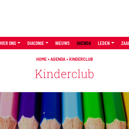
OVER ONS
DIACONIE
NIEUWS
AGENDA
LEDEN
ZAA
HOME
»
AGENDA
»
KINDERCLUB
Kinderclub