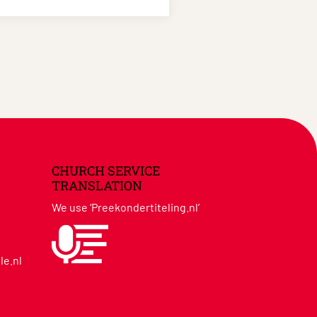
CHURCH SERVICE
TRANSLATION
We use ‘Preekondertiteling.nl’
le.nl