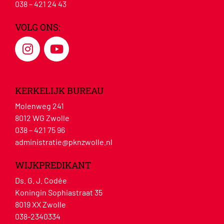
038 – 421 24 43
VOLG ONS:
KERKELIJK BUREAU
Molenweg 241
8012 WG Zwolle
038 – 421 75 96
administratie@pknzwolle.nl
WIJKPREDIKANT
Ds. G. J. Codée
Koningin Sophiastraat 35
8019 XX Zwolle
038-2340334