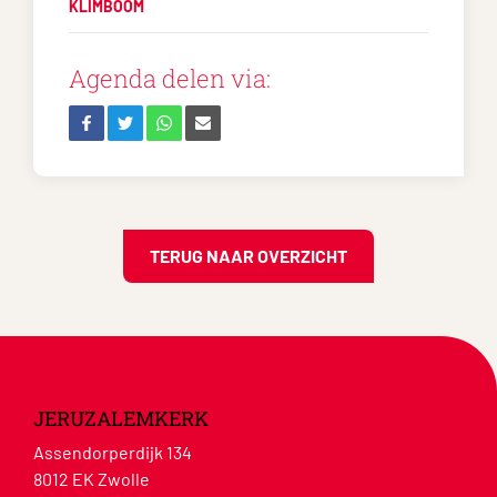
KLIMBOOM
Agenda delen via:
TERUG NAAR OVERZICHT
JERUZALEMKERK
Assendorperdijk 134
8012 EK Zwolle