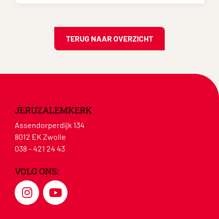
TERUG NAAR OVERZICHT
JERUZALEMKERK
Assendorperdijk 134
8012 EK Zwolle
038 – 421 24 43
VOLG ONS: