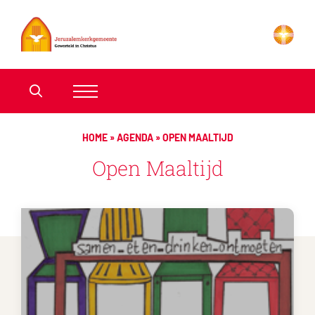
HOME
»
AGENDA
»
OPEN MAALTIJD
Open Maaltijd