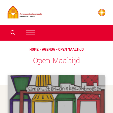
HOME
»
AGENDA
»
OPEN MAALTIJD
Open Maaltijd