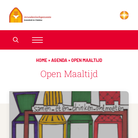
HOME
»
AGENDA
»
OPEN MAALTIJD
Open Maaltijd