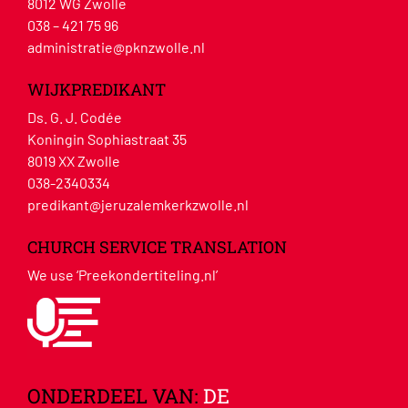
8012 WG Zwolle
038 – 421 75 96
administratie@pknzwolle.nl
WIJKPREDIKANT
Ds. G. J. Codée
Koningin Sophiastraat 35
8019 XX Zwolle
038-2340334
predikant@jeruzalemkerkzwolle.nl
CHURCH SERVICE TRANSLATION
We use ‘Preekondertiteling.nl’
ONDERDEEL VAN:
DE