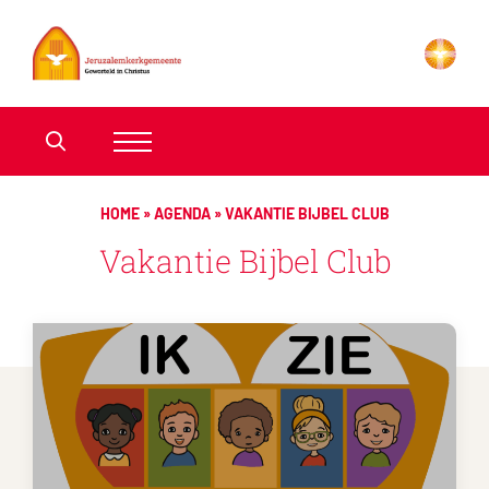
HOME
»
AGENDA
»
VAKANTIE BIJBEL CLUB
Vakantie Bijbel Club