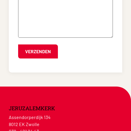
JERUZALEMKERK
Assendorperdijk 134
8012 EK Zwolle