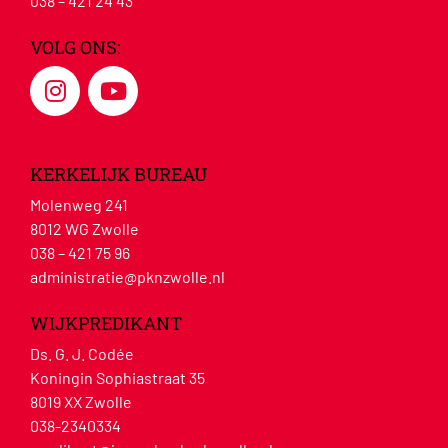
038 – 421 24 43
VOLG ONS:
KERKELIJK BUREAU
Molenweg 241
8012 WG Zwolle
038 – 421 75 96
administratie@pknzwolle.nl
WIJKPREDIKANT
Ds. G. J. Codée
Koningin Sophiastraat 35
8019 XX Zwolle
038-2340334