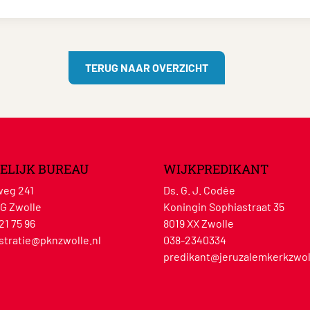
TERUG NAAR OVERZICHT
ELIJK BUREAU
WIJKPREDIKANT
eg 241
Ds. G. J. Codée
G Zwolle
Koningin Sophiastraat 35
21 75 96
8019 XX Zwolle
stratie@pknzwolle.nl
038-2340334
predikant@jeruzalemkerkzwol