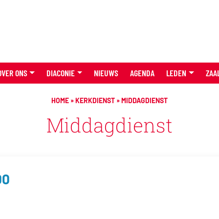
OVER ONS
DIACONIE
NIEUWS
AGENDA
LEDEN
ZAA
HOME
»
KERKDIENST
»
MIDDAGDIENST
Middagdienst
00