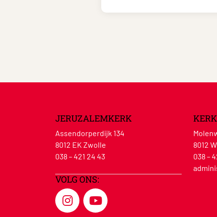
JERUZALEMKERK
KERK
Assendorperdijk 134
Molenw
8012 EK Zwolle
8012 W
038 – 421 24 43
038 – 4
admini
VOLG ONS: