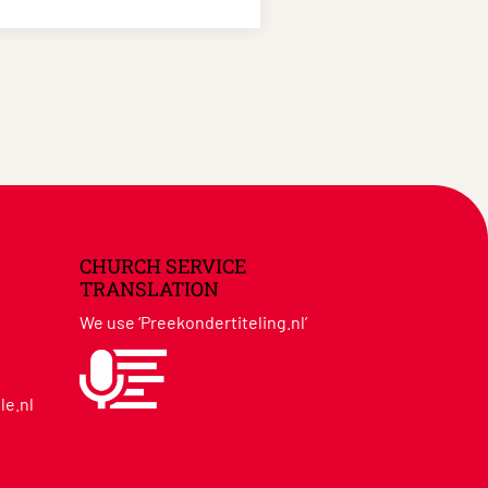
CHURCH SERVICE
TRANSLATION
We use ‘Preekondertiteling.nl’
le.nl