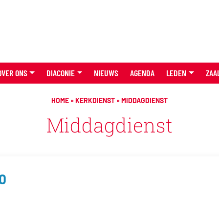
OVER ONS
DIACONIE
NIEUWS
AGENDA
LEDEN
ZAA
HOME
»
KERKDIENST
»
MIDDAGDIENST
Middagdienst
00