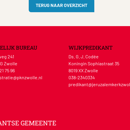
TERUG NAAR OVERZICHT
ELIJK BUREAU
WIJKPREDIKANT
eg 241
Ds. G. J. Codée
G Zwolle
Koningin Sophiastraat 35
21 75 96
8019 XX Zwolle
stratie@pknzwolle.nl
038-2340334
predikant@jeruzalemkerkzwol
ANTSE GEMEENTE