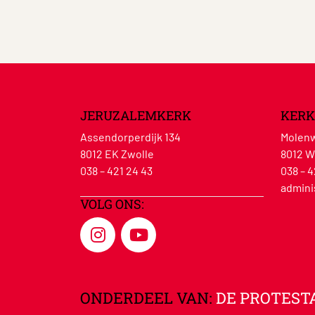
JERUZALEMKERK
KERK
Assendorperdijk 134
Molenw
8012 EK Zwolle
8012 W
038 – 421 24 43
038 – 4
admini
VOLG ONS:
ONDERDEEL VAN:
DE PROTEST