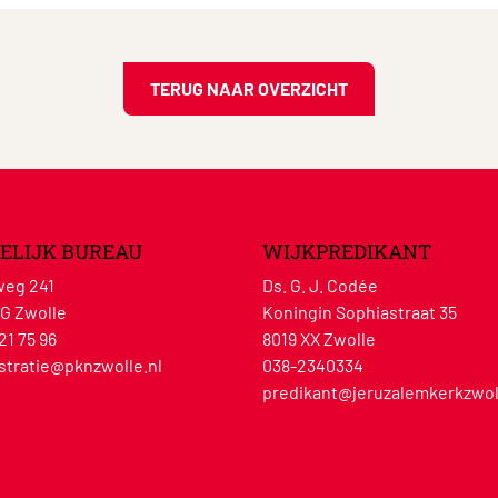
TERUG NAAR OVERZICHT
ELIJK BUREAU
WIJKPREDIKANT
eg 241
Ds. G. J. Codée
G Zwolle
Koningin Sophiastraat 35
21 75 96
8019 XX Zwolle
stratie@pknzwolle.nl
038-2340334
predikant@jeruzalemkerkzwol