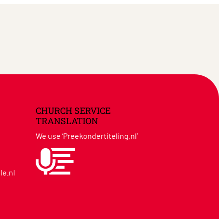
CHURCH SERVICE
TRANSLATION
We use ‘Preekondertiteling.nl’
le.nl