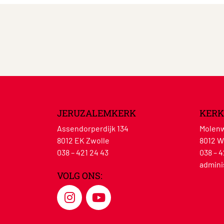
JERUZALEMKERK
KERK
Assendorperdijk 134
Molenw
8012 EK Zwolle
8012 W
038 – 421 24 43
038 – 4
admini
VOLG ONS: