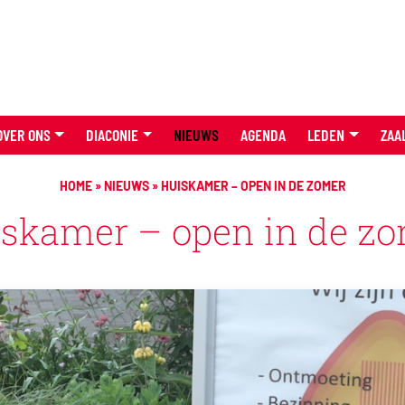
OVER ONS
DIACONIE
NIEUWS
AGENDA
LEDEN
ZAA
HOME
»
NIEUWS
»
HUISKAMER – OPEN IN DE ZOMER
skamer – open in de z