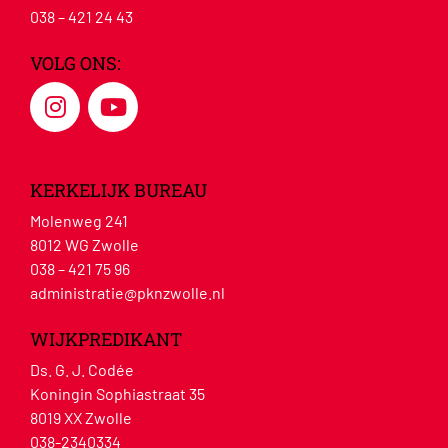
038 – 421 24 43
VOLG ONS:
KERKELIJK BUREAU
Molenweg 241
8012 WG Zwolle
038 – 421 75 96
administratie@pknzwolle.nl
WIJKPREDIKANT
Ds. G. J. Codée
Koningin Sophiastraat 35
8019 XX Zwolle
038-2340334