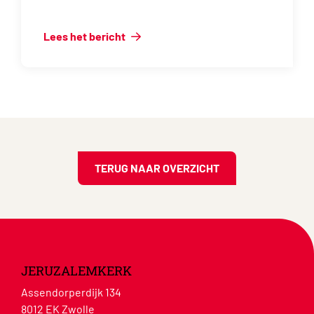
Lees het bericht
TERUG NAAR OVERZICHT
JERUZALEMKERK
Assendorperdijk 134
8012 EK Zwolle