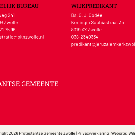
ELIJK BUREAU
WIJKPREDIKANT
eg 241
Ds. G. J. Codée
G Zwolle
Koningin Sophiastraat 35
21 75 96
8019 XX Zwolle
stratie@pknzwolle.nl
038-2340334
predikant@jeruzalemkerkzwol
ANTSE GEMEENTE
ight 2026 Protestantse Gemeente Zwolle |
Privacyverklaring
| Website:
Wil