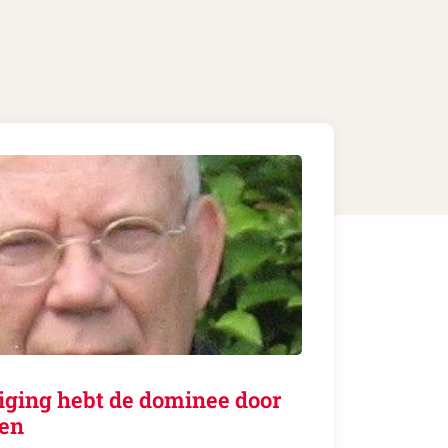
eiging hebt de dominee door
len