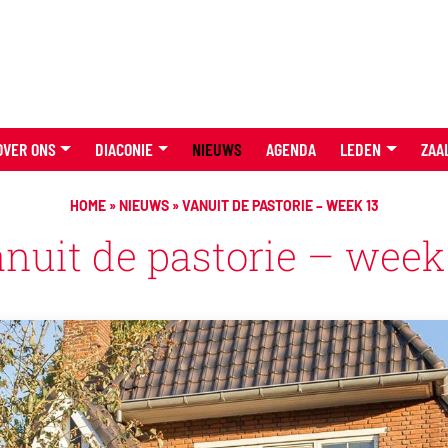
OVER ONS
DIACONIE
NIEUWS
AGENDA
LEDEN
ZAA
HOME
»
NIEUWS
»
VANUIT DE PASTORIE – WEEK 13
nuit de pastorie – week