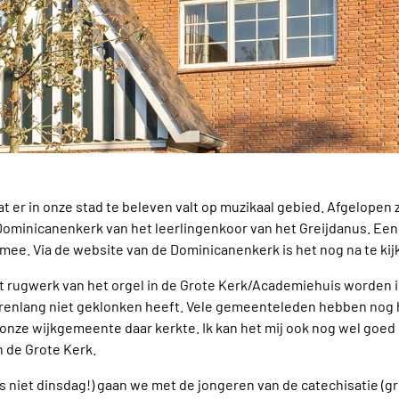
t er in onze stad te beleven valt op muzikaal gebied. Afgelopen
 Dominicanenkerk van het leerlingenkoor van het Greijdanus. Een
mee. Via de website van de Dominicanenkerk is het nog na te kij
et rugwerk van het orgel in de Grote Kerk/Academiehuis worden 
renlang niet geklonken heeft. Vele gemeenteleden hebben nog 
at onze wijkgemeente daar kerkte. Ik kan het mij ook nog wel goed
 de Grote Kerk.
iet dinsdag!) gaan we met de jongeren van de catechisatie (groe