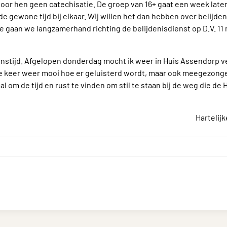
voor hen geen catechisatie. De groep van 16+ gaat een week later
 gewone tijd bij elkaar. Wij willen het dan hebben over belijde
ie gaan we langzamerhand richting de belijdenisdienst op D.V. 1
denstijd. Afgelopen donderdag mocht ik weer in Huis Assendorp v
lke keer weer mooi hoe er geluisterd wordt, maar ook meegezong
al om de tijd en rust te vinden om stil te staan bij de weg die de
Hartelij