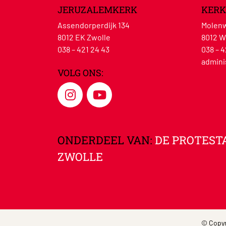
JERUZALEMKERK
KERK
Assendorperdijk 134
Molenw
8012 EK Zwolle
8012 W
038 – 421 24 43
038 – 4
admini
VOLG ONS:
ONDERDEEL VAN:
DE PROTEST
ZWOLLE
© Copyr