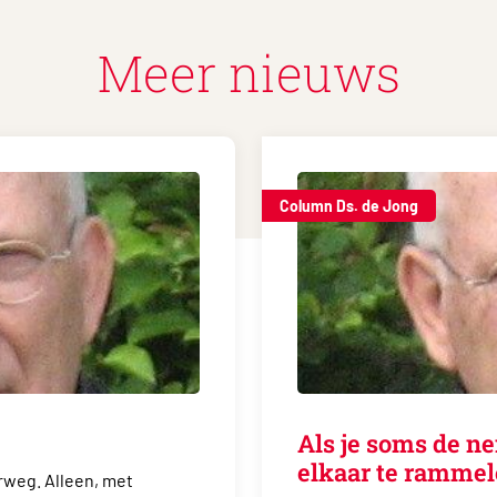
Meer nieuws
Column Ds. de Jong
Als je soms de n
elkaar te ramme
rweg. Alleen, met