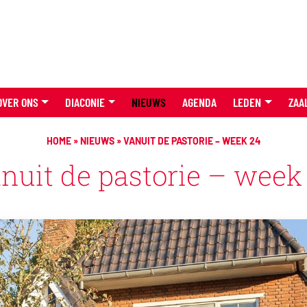
OVER ONS
DIACONIE
NIEUWS
AGENDA
LEDEN
ZAA
HOME
»
NIEUWS
»
VANUIT DE PASTORIE – WEEK 24
nuit de pastorie – week