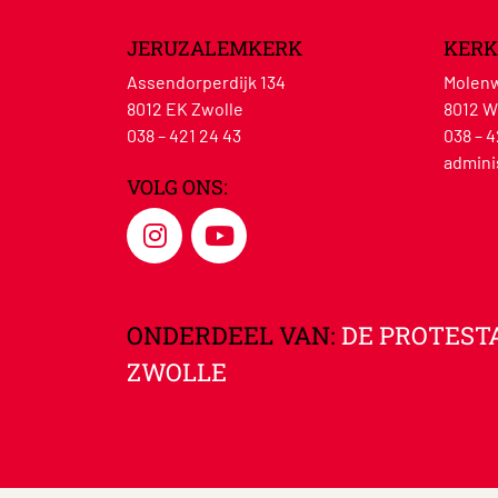
JERUZALEMKERK
KERK
Assendorperdijk 134
Molenw
8012 EK Zwolle
8012 W
038 – 421 24 43
038 – 4
admini
VOLG ONS:
ONDERDEEL VAN:
DE PROTEST
ZWOLLE