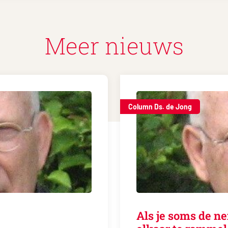
Meer nieuws
Column Ds. de Jong
Als je soms de n