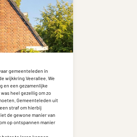
k waar gemeenteleden in
de wijkkring Veerallee. We
ng en een gezamenlijke
 was heel gezellig om zo
tmoeten. Gemeenteleden uit
en straf om hierbij
 niet de gewone manier van
r om op ontspannen manier
 beter te leren kennen.