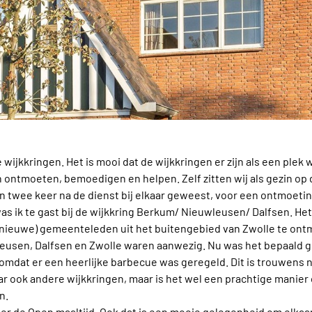
wijkkringen. Het is mooi dat de wijkkringen er zijn als een ple
 ontmoeten, bemoedigen en helpen. Zelf zitten wij als gezin op 
oen twee keer na de dienst bij elkaar geweest, voor een ontmoeti
s ik te gast bij de wijkkring Berkum/ Nieuwleusen/ Dalfsen. Het
 nieuwe) gemeenteleden uit het buitengebied van Zwolle te on
usen, Dalfsen en Zwolle waren aanwezig. Nu was het bepaald ge
k omdat er een heerlijke barbecue was geregeld. Dit is trouwens
 ook andere wijkkringen, maar is het wel een prachtige manie
n.
 de Open maaltijd. Ook dat is een mooie gelegenheid om elkaar