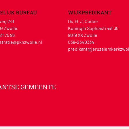
ELIJK BUREAU
WIJKPREDIKANT
eg 241
Ds. G. J. Codée
G Zwolle
Koningin Sophiastraat 35
21 75 96
8019 XX Zwolle
stratie@pknzwolle.nl
038-2340334
predikant@jeruzalemkerkzwol
ANTSE GEMEENTE