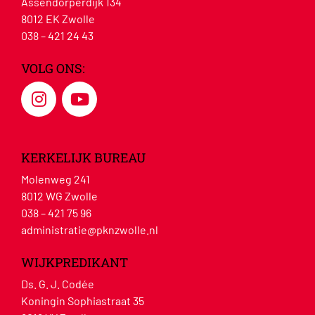
Assendorperdijk 134
8012 EK Zwolle
038 – 421 24 43
VOLG ONS:
KERKELIJK BUREAU
Molenweg 241
8012 WG Zwolle
038 – 421 75 96
administratie@pknzwolle.nl
WIJKPREDIKANT
Ds. G. J. Codée
Koningin Sophiastraat 35