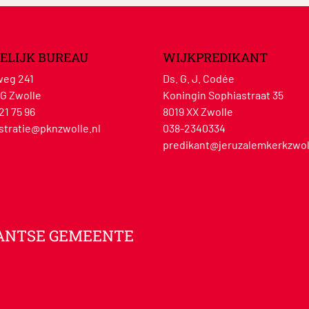
ELIJK BUREAU
WIJKPREDIKANT
eg 241
Ds. G. J. Codée
G Zwolle
Koningin Sophiastraat 35
21 75 96
8019 XX Zwolle
stratie@pknzwolle.nl
038-2340334
predikant@jeruzalemkerkzwol
ANTSE GEMEENTE