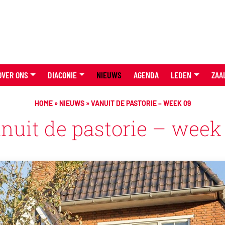
OVER ONS
DIACONIE
NIEUWS
AGENDA
LEDEN
ZAA
HOME
»
NIEUWS
»
VANUIT DE PASTORIE – WEEK 09
nuit de pastorie – week