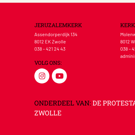
JERUZALEMKERK
KERK
Assendorperdijk 134
Molenw
8012 EK Zwolle
8012 W
038 – 421 24 43
038 – 4
admini
VOLG ONS:
ONDERDEEL VAN:
DE PROTEST
ZWOLLE