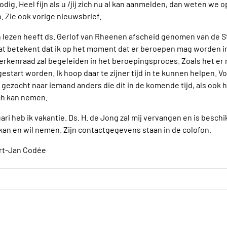
ig. Heel fijn als u /jij zich nu al kan aanmelden, dan weten we
 Zie ook vorige nieuwsbrief.
 lezen heeft ds. Gerlof van Rheenen afscheid genomen van de St
t betekent dat ik op het moment dat er beroepen mag worden in
kenraad zal begeleiden in het beroepingsproces. Zoals het er nu 
start worden. Ik hoop daar te zijner tijd in te kunnen helpen. V
ezocht naar iemand anders die dit in de komende tijd, als ook 
ch kan nemen.
ari heb ik vakantie. Ds. H. de Jong zal mij vervangen en is besch
ch kan en wil nemen. Zijn contactgegevens staan in de colofon.
ert-Jan Codée