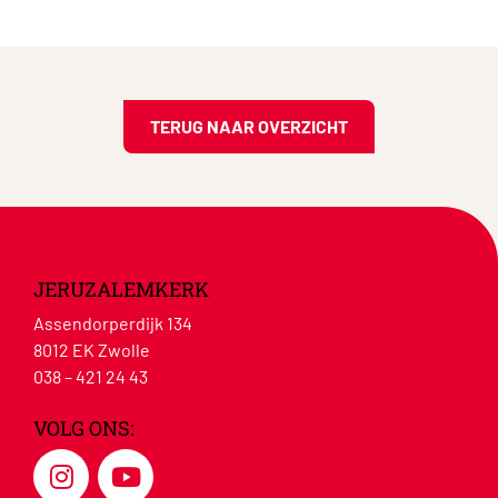
TERUG NAAR OVERZICHT
JERUZALEMKERK
Assendorperdijk 134
8012 EK Zwolle
038 – 421 24 43
VOLG ONS: