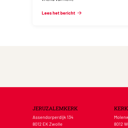
Lees het bericht
JERUZALEMKERK
KERK
Assendorperdijk 134
Molenw
8012 EK Zwolle
8012 W