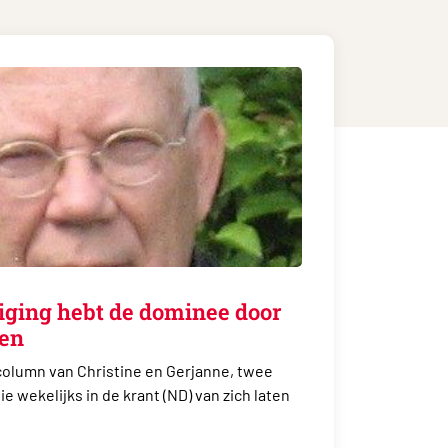
eiging hebt de dominee door
len
column van Christine en Gerjanne, twee
 wekelijks in de krant (ND) van zich laten