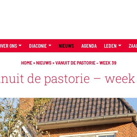
OVER ONS
DIACONIE
NIEUWS
AGENDA
LEDEN
ZAA
HOME
»
NIEUWS
»
VANUIT DE PASTORIE – WEEK 39
nuit de pastorie – week