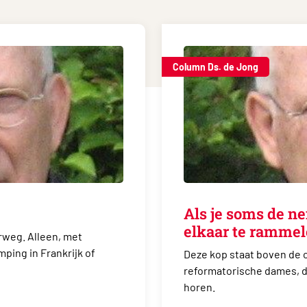
Column Ds. de Jong
Als je soms de n
elkaar te ramme
rweg. Alleen, met
ping in Frankrijk of
Deze kop staat boven de 
reformatorische dames, die
horen.