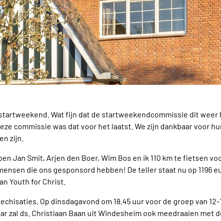
startweekend. Wat fijn dat de startweekendcommissie dit weer h
eze commissie was dat voor het laatst. We zijn dankbaar voor hun
n zijn.
n Jan Smit, Arjen den Boer, Wim Bos en ik 110 km te fietsen voor
e mensen die ons gesponsord hebben! De teller staat nu op 1196 e
an Youth for Christ.
chisaties. Op dinsdagavond om 18.45 uur voor de groep van 12-1
 jaar zal ds. Christiaan Baan uit Windesheim ook meedraaien met