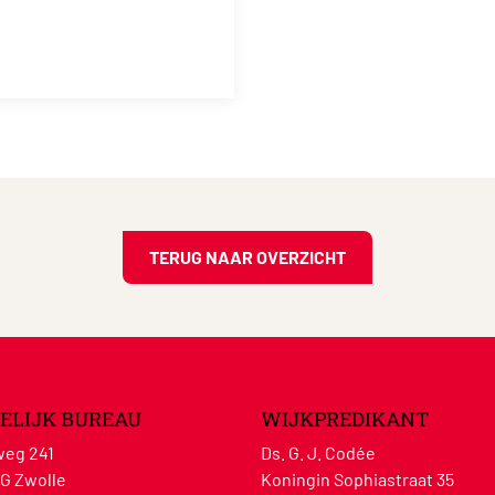
TERUG NAAR OVERZICHT
ELIJK BUREAU
WIJKPREDIKANT
eg 241
Ds. G. J. Codée
G Zwolle
Koningin Sophiastraat 35