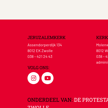
JERUZALEMKERK
KERK
Assendorperdijk 134
Molenw
8012 EK Zwolle
8012 W
038 – 421 24 43
038 – 4
admini
VOLG ONS:
ONDERDEEL VAN:
DE PROTEST
ZWOLLE