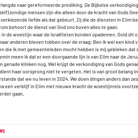
langde naar gereformeerde prediking. De Bijbelse verkondiging
elf) zondige mensen zijn die alleen door de kracht van Gods Gee
erkiezende liefde als dat gebeurt. Zij die de diensten in Elim b
om behoort de dienst van God ons boven alles te gaan.
se in de woestijn waar de Israëlieten konden opademen. Gold dit 
aar anderen bleven tobben over de vraag: Ben ik wel een kind van
ken die ik met gemeenteleden mocht hebben is mij gebleken dat
emin meen ik dat er een doorgaande lijn is van Elim naar de J
en genade klinken nog. Wel krijgt de verkondiging van Gods gena
ient haar oorsprong niet te vergeten. Het is van groot belang 
erstande dat we nu leven in 2024. We doen dingen anders dan zes
on na een verblijf in Elim met nieuwe kracht de woestijnreis voortz
verder gaan.
WS