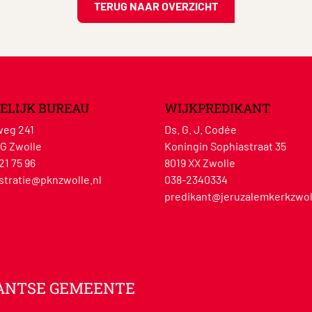
TERUG NAAR OVERZICHT
ELIJK BUREAU
WIJKPREDIKANT
eg 241
Ds. G. J. Codée
G Zwolle
Koningin Sophiastraat 35
21 75 96
8019 XX Zwolle
stratie@pknzwolle.nl
038-2340334
predikant@jeruzalemkerkzwol
ANTSE GEMEENTE