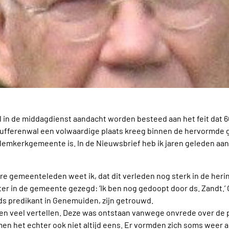
l in de middagdienst aandacht worden besteed aan het feit dat 6
 Jufferenwal een volwaardige plaats kreeg binnen de hervormde
lemkerkgemeente is. In de Nieuwsbrief heb ik jaren geleden aa
 gemeenteleden weet ik, dat dit verleden nog sterk in de heri
er in de gemeente gezegd: ‘Ik ben nog gedoopt door ds. Zandt.’ 
jds predikant in Genemuiden, zijn getrouwd.
en veel vertellen. Deze was ontstaan vanwege onvrede over de 
n het echter ook niet altijd eens. Er vormden zich soms weer a