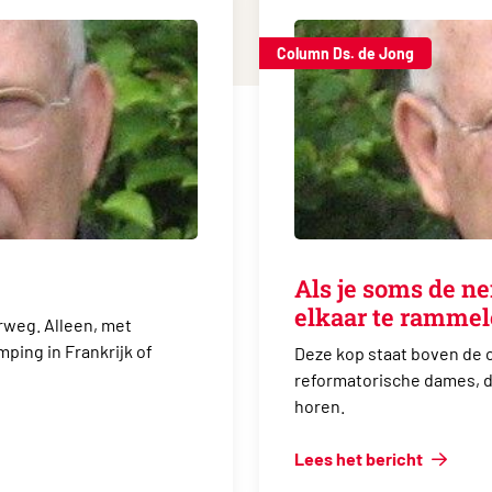
Column Ds. de Jong
Als je soms de n
elkaar te ramme
rweg. Alleen, met
ping in Frankrijk of
Deze kop staat boven de 
reformatorische dames, die
horen.
Lees het bericht