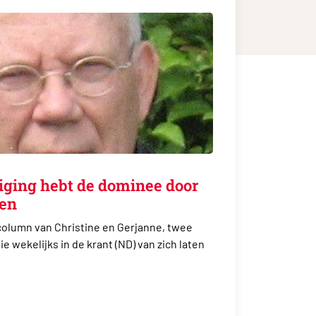
eiging hebt de dominee door
len
column van Christine en Gerjanne, twee
 wekelijks in de krant (ND) van zich laten