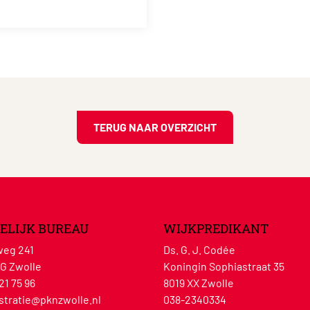
TERUG NAAR OVERZICHT
ELIJK BUREAU
WIJKPREDIKANT
eg 241
Ds. G. J. Codée
G Zwolle
Koningin Sophiastraat 35
21 75 96
8019 XX Zwolle
stratie@pknzwolle.nl
038-2340334