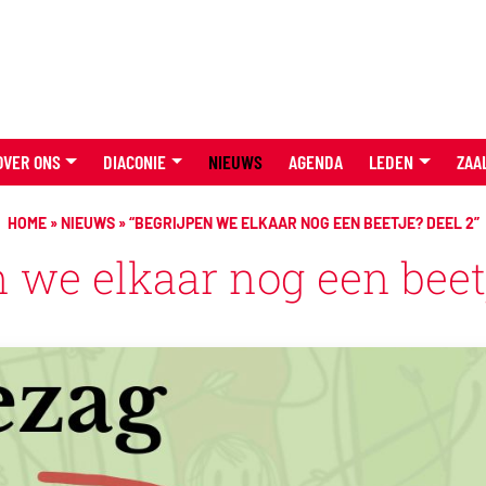
OVER ONS
DIACONIE
NIEUWS
AGENDA
LEDEN
ZAA
HOME
»
NIEUWS
»
“BEGRIJPEN WE ELKAAR NOG EEN BEETJE? DEEL 2”
n we elkaar nog een beetj