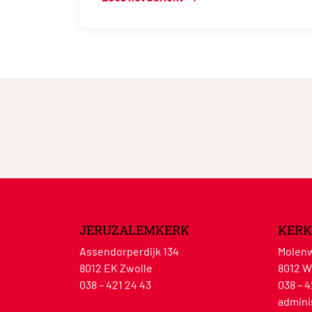
JERUZALEMKERK
KERK
Assendorperdijk 134
Molenw
8012 EK Zwolle
8012 W
038 – 421 24 43
038 – 4
admini